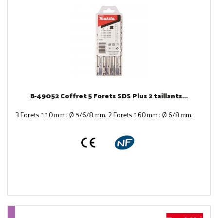
B-49052 Coffret 5 Forets SDS Plus 2 taillants...
3 Forets 110 mm : Ø 5/6/8 mm. 2 Forets 160 mm : Ø 6/8 mm.