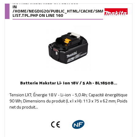
NOTICE
: UNDEFINED OFFSET: 399
IN
/HOME/NEGDIG20/PUBLIC_HTML/CACHE/SMARTY/COMPILE/95
LIST.TPL.PHP
ON LINE
160
Batterie Makstar Li- Ion 18V / 5 Ah - BL1850B...
Tension LXT; Énergie 18 V - Li-ion - 5,0 Ah; Capacité énergétique
90 Wh; Dimensions du produit (L x l x H): 113 x 75 x 62 mm; Poids
net du produit...