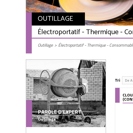
OUTILLAGE
Électroportatif - Thermique - 
Outillage
>
Électroportatif - Thermique - Consommabl
Tri
De A 
CLOU
(CON
PAROLE D'EXPERT
Outillage