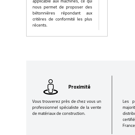
applicable aux machines, ce qui
nous permet de proposer des
bétonnières répondant aux
critères de conformité les plus
récents.
Le suivi de la qualité de nos
machines est réalisé
journellement par des contrôles
inopinés sur la production.
Chaque machine fait l’objet d’une
vingtaine de points de contrôle
donnant lieu à une notation.
Proximité
Vous trouverez près de chez vous un
Les p
professionnel spécialiste de la vente
majori
de matériaux de construction.
distri
certif
France