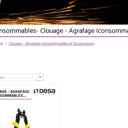
Consommables
- Clouage - Agrafage (consomma
es
>
Clouage - Agrafage (consommables et Accessoires)
à Z
AGE - AGRAFAGE
SOMMABLES...