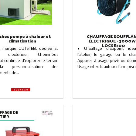
ches pompe à chaleur et
CHAUFFAGE SOUFFLA
climatisation
ÉLECTRIQUE • 3000W 
LOCSE300
a marque OUTSTEEL dédiée au
• Chauffage d’appoint idé
n d'extérieur, Cheminées
l’atelier, le garage ou le cha
at continue d’explorer le terrain
Appareil à usage privé ou dome
a personnalisation des
Usage interdit autour d’une piscin
ents de...
FFAGE DE
TIER