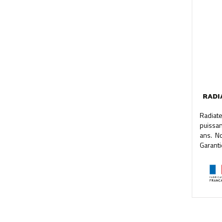
RADI
Radiat
puissa
ans. N
Garanti