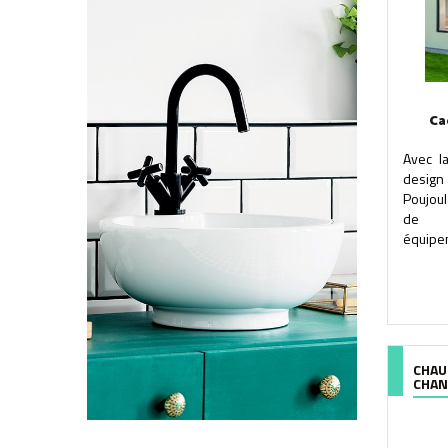
Ca
Avec l
desig
Poujoul
de l
équipem
CHAU
CHAN