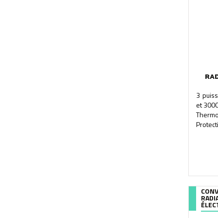
RAD
3 puis
et 3000
Therm
Protect
CONV
RADI
ÉLEC