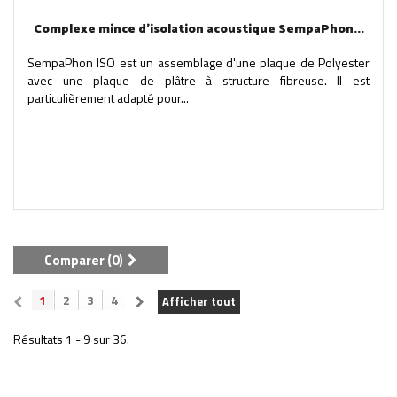
Complexe mince d'isolation acoustique SempaPhon...
SempaPhon ISO est un assemblage d'une plaque de Polyester
avec une plaque de plâtre à structure fibreuse. Il est
particulièrement adapté pour...
Comparer (
0
)
1
2
3
4
Afficher tout
Résultats 1 - 9 sur 36.