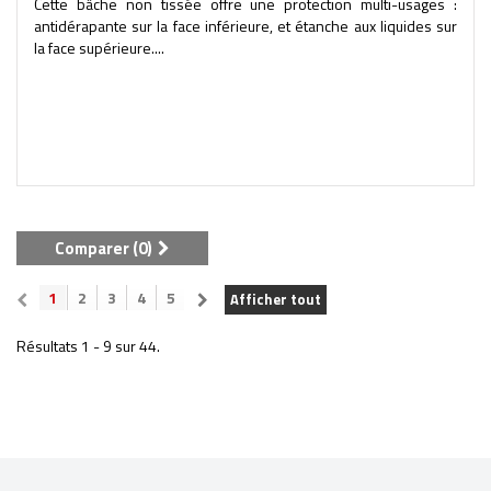
Cette bâche non tissée offre une protection multi-usages :
antidérapante sur la face inférieure, et étanche aux liquides sur
la face supérieure....
Comparer (
0
)
1
2
3
4
5
Afficher tout
Résultats 1 - 9 sur 44.