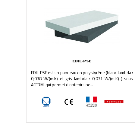
EDIL-PSE
EDIL-PSE est un panneau en polystyrène (blanc lambda :
0,038 W/(m.K) et gris lambda : 0,031 W/(m.K) ) sous
ACERMI qui permet d’obtenir une...