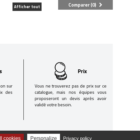
Comparer (
0
)
Afficher tout
s
Prix
son sur
Vous ne trouverez pas de prix sur ce
oix des
catalogue, mais nos équipes vous
proposeront un devis après avoir
validé votre besoin.
l cookies
Personalize
Privacy policy