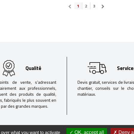
1
2
3
Qualité
Service
oints de vente, s’adressant
Devis gratuit, services de livrai
tairement aux professionnels,
chantier, conseils sur le ch
buent des produits de qualité,
matériaux.
iés, fabriqués le plus souvent en
 par des grandes marques.
 over what you want to activate
OK, accept all
Deny al