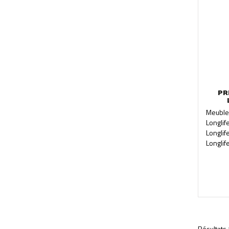
PR
Meuble
Longli
Longli
Longlif
Résultats 