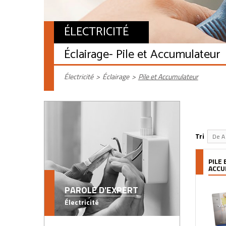
ÉLECTRICITÉ
Éclairage
- Pile et Accumulateur
Électricité
>
Éclairage
>
Pile et Accumulateur
Tri
De A 
PILE 
ACCU
PAROLE D'EXPERT
Électricité