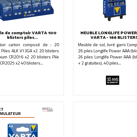
le de comptoir VARTA 100
MEUBLE LONGLIFE POWER 
blisters piles...
VARTA - 166 BLISTER
toir carton composé de : 20
Meuble de sol, livré garni Com
s Piles ALK V13GA x2 20 blisters
26 piles Longlife Power AAA (blis
thium CR2016 x2 20 blisters Pile
26 piles Longlife Power AAA (bl
 CR2025 x2 40 blisters...
+ 2 gratuites), 40 piles...
ET
MULATEUR