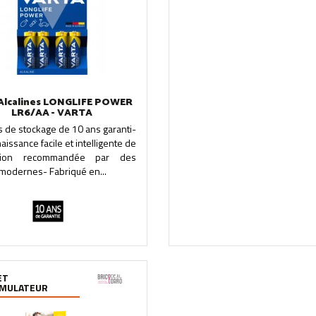
 Alcalines LONGLIFE POWER
LR6/AA - VARTA
 de stockage de 10 ans garanti-
issance facile et intelligente de
isation recommandée par des
modernes- Fabriqué en...
ET
MULATEUR