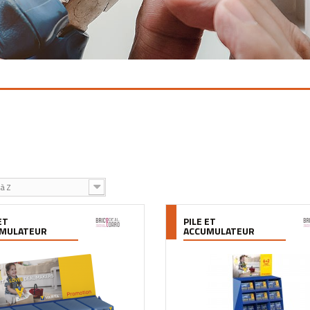
à Z
ET
PILE ET
MULATEUR
ACCUMULATEUR