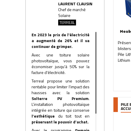
LAURENT CLAUSIN
Chef de marché
Solaire
TERREAL
Meub
En 2023 le prix de l'électricité
a augmenté de 26% et il va
Présen
continuer de grimper.
blister
Pile Li
Avec une toiture solaire
Lithium
photovoltaïque, vous pouvez
économiser jusqu'à 50% sur la
facture d'électricité.
Terreal propose une solution
rentable pour limiter l’impact des
hausses avec la solution
Solterre PV Premium
.
L’installation photovoltaïque
PILE 
ACCU
intégrée en toiture qui conserve
l’esthétique
du toit tout en
préservant le pouvoir d’achat.
Avec le programme
Demain