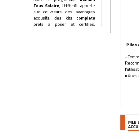
Tous Solaire
, TERREAL
apporte
aux couvreurs des avantages
exclusifs, des kits
complets
prêts à poser et certifiés,
une
application
pour réaliser
les devis,
une
assistance
chantiers, un
Piles
accompagnement
aux
démarches
administratives.
- Temps
Reconna
Devenez un acteur de la
l'util
transition énergétique
icônes 
avec l'offre photovoltaïque
SOLTERRE
et le programme
Demain Tous Solaire
.
PILE 
ACCU