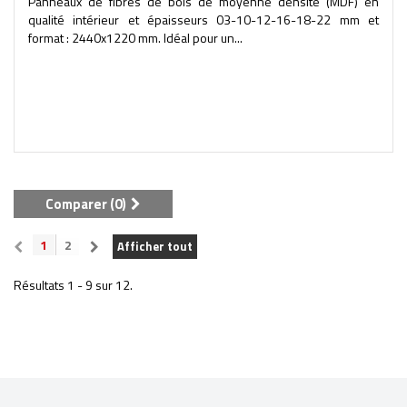
Panneaux de fibres de bois de moyenne densité (MDF) en
qualité intérieur et épaisseurs 03-10-12-16-18-22 mm et
format : 2440x1220 mm. Idéal pour un...
Comparer (
0
)
1
2
Afficher tout
Résultats 1 - 9 sur 12.