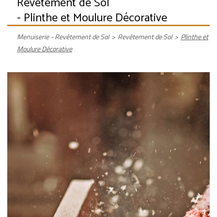
Revêtement de Sol
- Plinthe et Moulure Décorative
Menuiserie - Revêtement de Sol
>
Revêtement de Sol
>
Plinthe et
Moulure Décorative