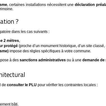
isme
, certaines installations nécessitent une
déclaration préal
rimoine.
ation ?
igatoire dans les cas suivants :
se 2 mètres
,
ur protégé
 (proche d’un monument historique, d’un site classé,
isme)
 impose des règles spécifiques à votre commune.
expose à des
sanctions administratives
ou à une
demande de 
hitectural
l de 
consulter le PLU
 pour vérifier les contraintes locales :
nement bâti.