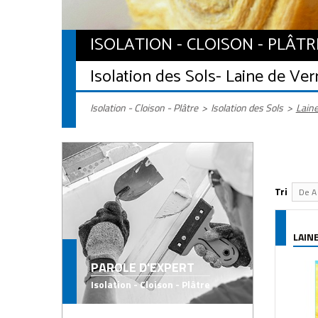
ISOLATION - CLOISON - PLÂTR
Isolation des Sols
- Laine de Ver
Isolation - Cloison - Plâtre
>
Isolation des Sols
>
Laine
Tri
De A 
LAIN
PAROLE D'EXPERT
Isolation - Cloison - Plâtre