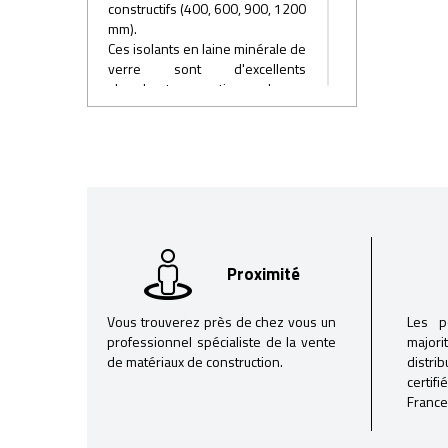
constructifs (400, 600, 900, 1200
mm).
Ces isolants en laine minérale de
verre sont d'excellents
absorbants acoustiques de par
leur structure fibreuse ouverte.
Associés à des plaques de
plâtre, ils permettent d'obtenir
de hautes performances
d'affaiblissement acoustique,
réduisant par exemple un bruit
de 80 à 43 dB dans le cas de
cloison 72/48.
Proximité
Vous trouverez près de chez vous un
Les p
professionnel spécialiste de la vente
majori
de matériaux de construction.
distri
certif
France