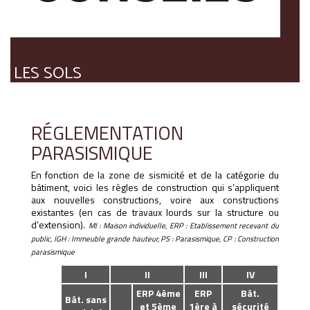
LES SOLS
RÉGLEMENTATION
PARASISMIQUE
En fonction de la zone de sismicité et de la catégorie du
bâtiment, voici les règles de construction qui s’appliquent
aux nouvelles constructions, voire aux constructions
existantes (en cas de travaux lourds sur la structure ou
d’extension).
MI : Maison individuelle, ERP : Etablissement recevant du
public, IGH : Immeuble grande hauteur, PS : Parasismique, CP : Construction
parasismique
I
II
III
IV
ERP 4ème
ERP
Bât.
Bât. sans
et 5ème
1ère à
sécurité