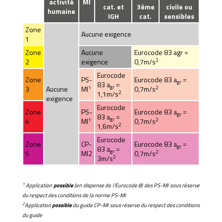
activité
MI
cat. et
3ème
civile ou
humaine
IGH
cat.
sensibles
Zone
Aucune exigence
1
Zone
Aucune
Eurocode 83 agr =
2
2
exigence
0,7m/s
Eurocode
Zone
PS-
Eurocode 83 a
=
gr
83 a
=
gr
1
2
3
Aucune
MI
0,7m/s
2
1,1m/s
exigence
Eurocode
Zone
PS-
Eurocode 83 a
=
gr
83 a
=
gr
1
2
4
MI
0,7m/s
2
1,6m/s
Eurocode
Zone
CP-
Eurocode 83 a
=
gr
83 a
=
gr
2
5
MI2
0,7m/s
2
3m/s
1
Application
possible
(en dispense de l'Eurocode 8) des PS-MI sous réserve
du respect des conditions de la norme PS-MI
2
Application
possible
du guide CP-MI sous réserve du respect des conditions
du guide