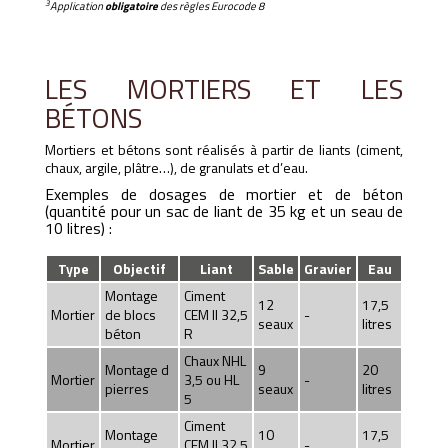
3
Application
obligatoire
des règles Eurocode 8
LES MORTIERS ET LES
BÉTONS
Mortiers et bétons sont réalisés à partir de liants (ciment,
chaux, argile, plâtre…), de granulats et d’eau.
Exemples de dosages de mortier et de béton
(quantité pour un sac de liant de 35 kg et un seau de
10 litres) :
Type
Objectif
Liant
Sable
Gravier
Eau
Montage
Ciment
12
17,5
Mortier
de blocs
CEM II 32,5
-
seaux
litres
béton
R
Chaux NHL
Montage d
9
20
Mortier
3,5 ou HL
-
pierres
seaux
litres
5
Ciment
Montage
10
17,5
Mortier
CEM II 32,5
-