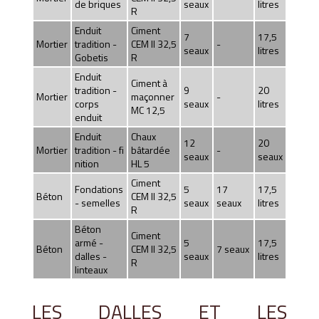
de briques
seaux
litres
R
Enduit
Ciment
7
17,5
Mortier
tradition -
CEM II 32,5
-
seaux
litres
Gobetis
R
Enduit
Ciment à
tradition -
9
20
Mortier
maçonner
-
corps
seaux
litres
MC 12,5
enduit
Enduit
Chaux
12
20
Mortier
tradition - fi
bâtardée
-
seaux
seaux
nition
HL 5
Ciment
Fondations
5
17
17,5
Béton
CEM II 32,5
- semelles
seaux
seaux
litres
R
Béton
Ciment
armé -
5
17,5
Béton
CEM II 32,5
7 seaux
dalles -
seaux
litres
R
linteaux
LES DALLES ET LES