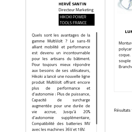
HERVÉ SANTIN
Directeur Marketing
HIKOKI POWER
TOOLS FRANCE
LU
Quels sont les avantages de la
gamme MultiVolt ? Le sans-fil
Montu
alliant mobilité et performance
polycar
est devenu un incontournable
coque.
pour les artisans du bâtiment.
souple
Pour toujours mieux répondre
Branche
aux besoins de ses utilisateurs,
Hikoki a lancé une nouvelle ligne
produit MultiVolt offrant encore
plus de performance et
d’autonomie : Plus de puissance,
Capacité de surcharge
augmentée pour une durée de
Résultats 
vie accrue, Jusqu’à 20%
d’autonomie supplémentaire,
Compatibilité des batteries MV
avec les machines 36V et 18V.