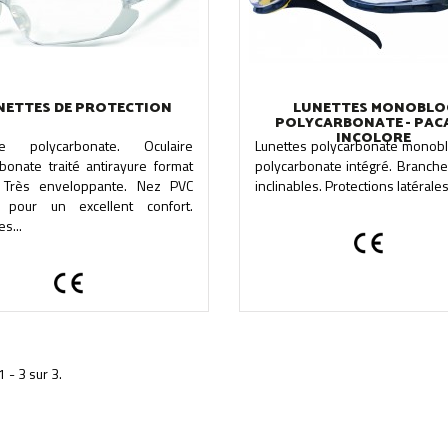
NETTES DE PROTECTION
LUNETTES MONOBLO
POLYCARBONATE - PAC
INCOLORE
re polycarbonate. Oculaire
Lunettes polycarbonate monobl
bonate traité antirayure format
polycarbonate intégré. Branche
 Très enveloppante. Nez PVC
inclinables. Protections latérales
 pour un excellent confort.
s...
1 - 3 sur 3.