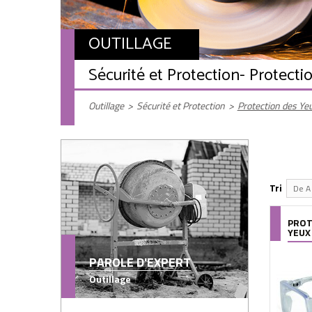
OUTILLAGE
Sécurité et Protection
- Protecti
Outillage
>
Sécurité et Protection
>
Protection des Ye
Tri
De A 
PROT
YEUX
PAROLE D'EXPERT
Outillage