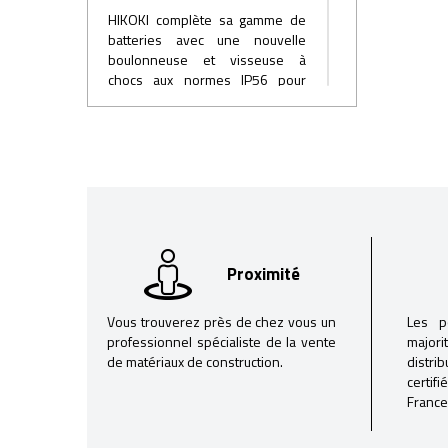
HIKOKI complète sa gamme de
batteries avec une nouvelle
boulonneuse et visseuse à
chocs aux normes IP56 pour
mieux répondre aux utilisations
extérieures et extrêmes, une
gamme complète d'éclairage
autonome compatible avec les
batteries Hikoki; une évolution
perpétuelle du parc perforateur
18V et 36V
Proximité
Vous trouverez près de chez vous un
Les p
professionnel spécialiste de la vente
majori
de matériaux de construction.
distri
certif
France