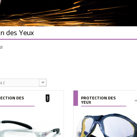
on des Yeux
ux
à Z
ECTION DES
PROTECTION DES
YEUX