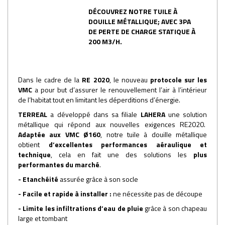
DÉCOUVREZ NOTRE TUILE À
DOUILLE MÉTALLIQUE; AVEC 3PA
DE PERTE DE CHARGE STATIQUE À
200 M3/H.
Dans le cadre de la
RE 2020
, le nouveau
protocole sur les
VMC
a pour but d’assurer le renouvellement l’air à l’intérieur
de l’habitat tout en limitant les déperditions d’énergie.
TERREAL
a développé dans sa filiale
LAHERA
une solution
métallique qui répond aux nouvelles exigences RE2020.
Adaptée aux VMC Ø160
, notre tuile à douille métallique
obtient
d’excellentes performances aéraulique et
technique
, cela en fait une des solutions les
plus
performantes du marché
.
- Etanchéité
assurée grâce à son socle
- Facile et rapide à installer :
ne nécessite pas de découpe
- Limite les infiltrations d’eau de pluie
grâce à son chapeau
large et tombant