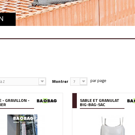
N
Montrer
à Z
7
 - GRAVILLON -
SABLE ET GRANULAT
IER
BIG-BAG-SAC