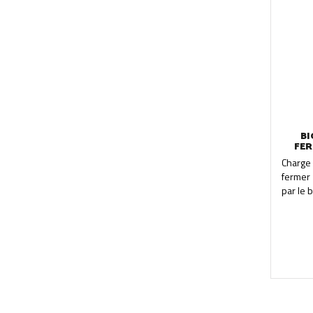
commun.
BI
FER
Charge
fermer 
par le b