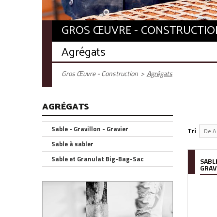
GROS ŒUVRE - CONSTRUCTIO
Agrégats
Gros Œuvre - Construction
>
Agrégats
AGRÉGATS
Sable - Gravillon - Gravier
Tri
De A 
Sable à sabler
Sable et Granulat Big-Bag-Sac
SABLE
GRAV