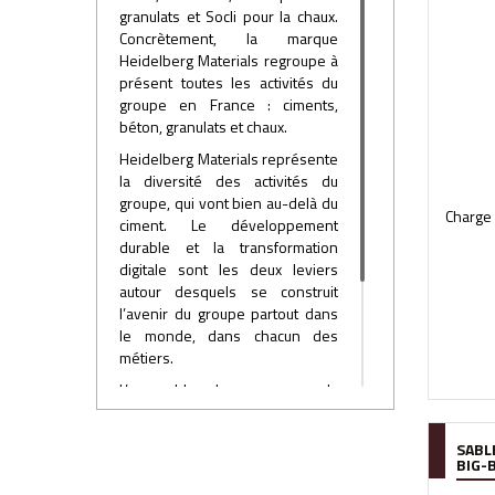
granulats et Socli pour la chaux.
Concrètement, la marque
Heidelberg Materials regroupe à
présent toutes les activités du
groupe en France : ciments,
béton, granulats et chaux.
Heidelberg Materials représente
la diversité des activités du
groupe, qui vont bien au-delà du
Charge
ciment. Le développement
durable et la transformation
digitale sont les deux leviers
autour desquels se construit
l’avenir du groupe partout dans
le monde, dans chacun des
métiers.
L’ensemble des marques du
groupe au niveau mondial, et
donc en France, est désormais
SABL
rassemblé sous une même
BIG-
bannière, incarnée par un logo