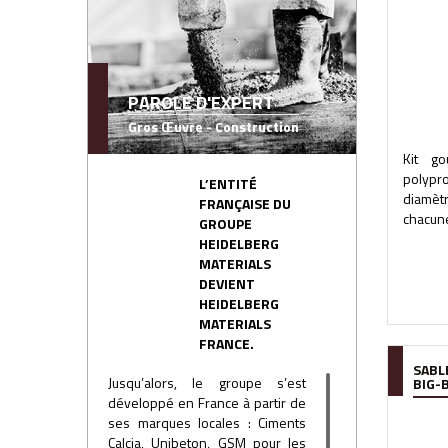
PAROLE D'EXPERT
Gros Œuvre - Construction
Kit go
polypr
L’ENTITÉ
diamètr
FRANÇAISE DU
chacune
GROUPE
HEIDELBERG
MATERIALS
DEVIENT
HEIDELBERG
MATERIALS
FRANCE.
SABL
Jusqu’alors, le groupe s’est
BIG-
développé en France à partir de
ses marques locales : Ciments
Calcia, Unibeton, GSM pour les