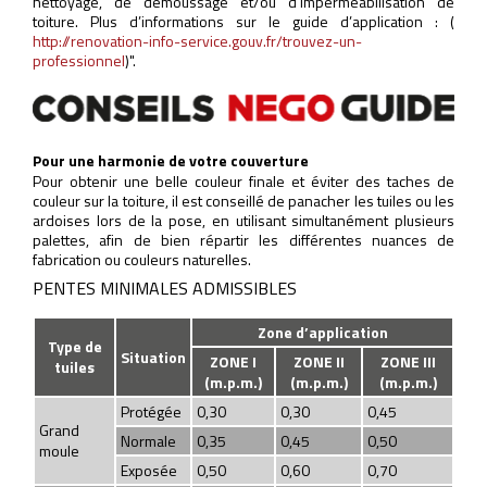
nettoyage, de démoussage et/ou d’imperméabilisation de
toiture. Plus d’informations sur le guide d’application : (
http://renovation-info-service.gouv.fr/trouvez-un-
professionnel
)".
Pour une harmonie de votre couverture
Pour obtenir une belle couleur finale et éviter des taches de
couleur sur la toiture, il est conseillé de panacher les tuiles ou les
ardoises lors de la pose, en utilisant simultanément plusieurs
palettes, afin de bien répartir les différentes nuances de
fabrication ou couleurs naturelles.
PENTES MINIMALES ADMISSIBLES
Zone d’application
Type de
Situation
ZONE I
ZONE II
ZONE III
tuiles
(m.p.m.)
(m.p.m.)
(m.p.m.)
Protégée
0,30
0,30
0,45
Grand
Normale
0,35
0,45
0,50
moule
Exposée
0,50
0,60
0,70