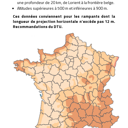
une profondeur de 20 km, de Lorient à la frontière belge.
Altitudes supérieures à 500 m et inférieures à 900 m.
Ces données conviennent pour les rampants dont la
longueur de projection horizontale n’excède pas 12 m.
Recommandations du DTU.