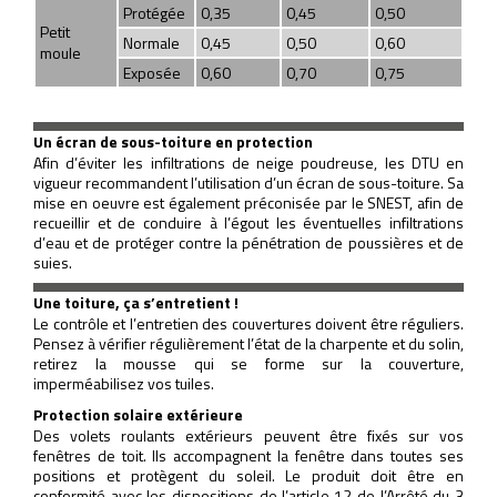
Protégée
0,35
0,45
0,50
Petit
Normale
0,45
0,50
0,60
moule
Exposée
0,60
0,70
0,75
Un écran de sous-toiture en protection
Afin d’éviter les infiltrations de neige poudreuse, les DTU en
vigueur recommandent l’utilisation d’un écran de sous-toiture. Sa
mise en oeuvre est également préconisée par le SNEST, afin de
recueillir et de conduire à l’égout les éventuelles infiltrations
d’eau et de protéger contre la pénétration de poussières et de
suies.
Une toiture, ça s’entretient !
Le contrôle et l’entretien des couvertures doivent être réguliers.
Pensez à vérifier régulièrement l’état de la charpente et du solin,
retirez la mousse qui se forme sur la couverture,
imperméabilisez vos tuiles.
Protection solaire extérieure
Des volets roulants extérieurs peuvent être fixés sur vos
fenêtres de toit. Ils accompagnent la fenêtre dans toutes ses
positions et protègent du soleil. Le produit doit être en
conformité avec les dispositions de l’article 12 de l’Arrêté du 3