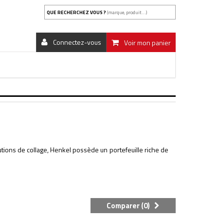
QUE RECHERCHEZ VOUS ?
(marque, produit...)
Connectez-vous
Voir mon panier
ions de collage, Henkel possède un portefeuille riche de
Comparer (
0
)