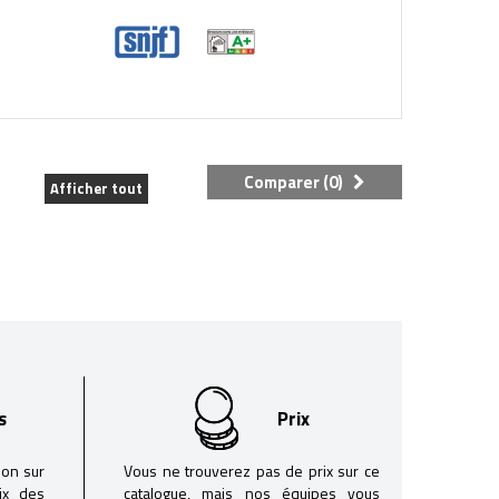
Comparer (
0
)
Afficher tout
s
Prix
son sur
Vous ne trouverez pas de prix sur ce
oix des
catalogue, mais nos équipes vous