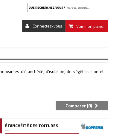
QUE RECHERCHEZ VOUS ?
(marque, produit...)
Connectez-vous
Voir mon panier
ovantes d’étanchéité, d’isolation, de végétalisation et
Comparer (
0
)
ÉTANCHÉITÉ DES TOITURES
-...