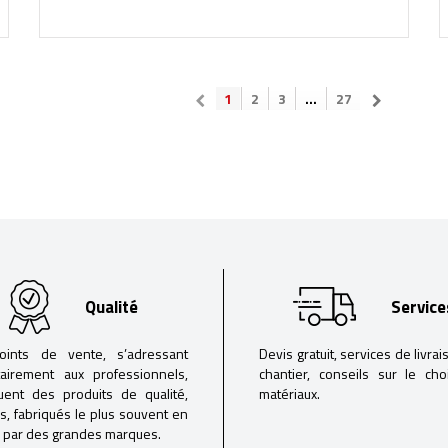
1
2
3
...
27
Qualité
Service
oints de vente, s’adressant
Devis gratuit, services de livrai
tairement aux professionnels,
chantier, conseils sur le ch
buent des produits de qualité,
matériaux.
iés, fabriqués le plus souvent en
 par des grandes marques.