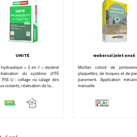
UNITÉ
webercal joint enaé
 hydraulique « 3 en 1 » destiné
Mortier coloré de jointoie
éalisation du système d’ITE
plaquettes, de briques et de pi
 PSE-U : collage ou calage des
parement. Application mécan
 isolants, réalisation de la...
manuelle
1 - 6 sur 6.