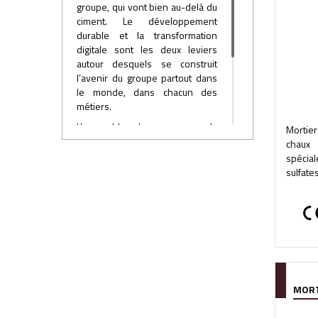
groupe, qui vont bien au-delà du
ciment. Le développement
durable et la transformation
digitale sont les deux leviers
autour desquels se construit
l’avenir du groupe partout dans
le monde, dans chacun des
métiers.
L’ensemble des marques du
Mortie
groupe au niveau mondial, et
chaux
donc en France, est désormais
spécial
rassemblé sous une même
sulfates
bannière, incarnée par un logo
commun.
MORT