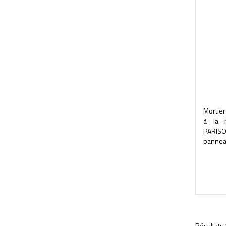
Mortier
à la r
PARISO
panneaux
Résultats 