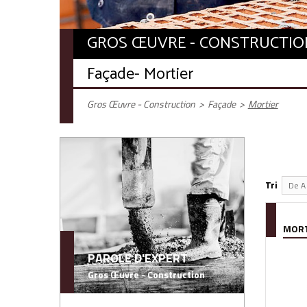
GROS ŒUVRE - CONSTRUCTIO
Façade
- Mortier
Gros Œuvre - Construction
>
Façade
>
Mortier
Tri
De A 
MORT
PAROLE D'EXPERT
Gros Œuvre - Construction