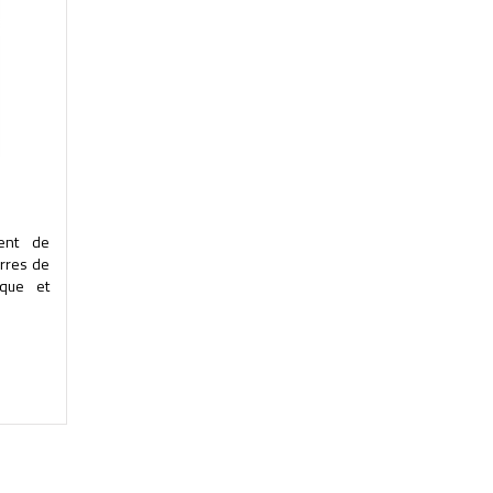
ment de
erres de
ique et