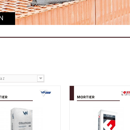
N
à Z
IER
MORTIER