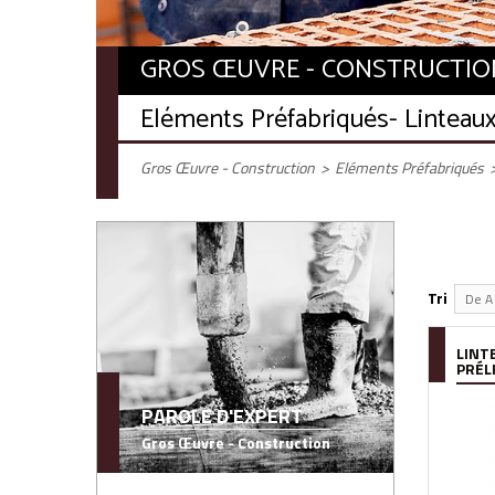
GROS ŒUVRE - CONSTRUCTIO
Eléments Préfabriqués
- Linteaux
Gros Œuvre - Construction
>
Eléments Préfabriqués
Tri
De A 
LINT
PRÉL
PAROLE D'EXPERT
Gros Œuvre - Construction