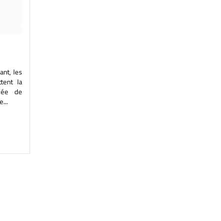
ant, les
tent la
isée de
...