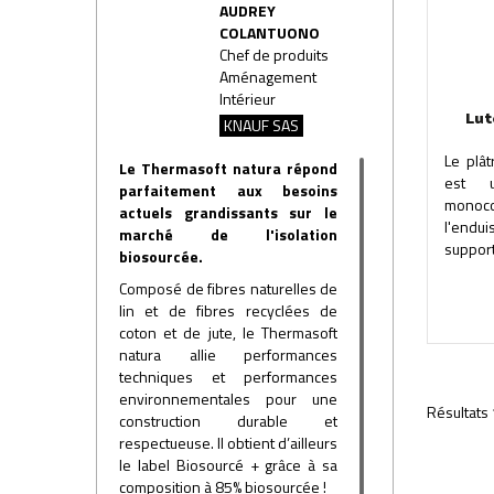
AUDREY
COLANTUONO
Chef de produits
Aménagement
Intérieur
Lut
KNAUF SAS
Le plâ
Le Thermasoft natura répond
est u
parfaitement aux besoins
monoco
actuels grandissants sur le
l'end
marché de l'isolation
support
biosourcée.
Composé de fibres naturelles de
lin et de fibres recyclées de
coton et de jute, le Thermasoft
natura allie performances
techniques et performances
environnementales pour une
Résultats 
construction durable et
respectueuse. Il obtient d’ailleurs
le label Biosourcé + grâce à sa
composition à 85% biosourcée !