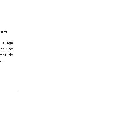
pert
 allégé
vec une
rmet de
...