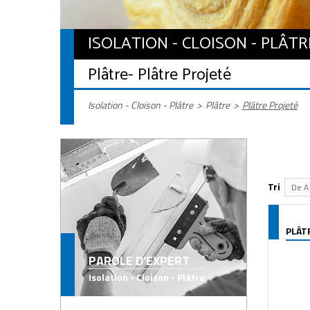
ISOLATION - CLOISON - PLÂTR
Plâtre
- Plâtre Projeté
Isolation - Cloison - Plâtre
>
Plâtre
>
Plâtre Projeté
Tri
De A 
PLÂT
PAROLE D'EXPERT
Isolation - Cloison - Plâtre