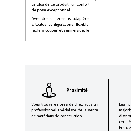
Le plus de ce produit : un confort
de pose exceptionnel !
Avec des dimensions adaptées
à toutes configurations, flexible,
facile à couper et semi-rigide, le
panneau se maintient et se pose
aisément. Doux, non irritant et
générant peu de poussière à la
découpe, il permet d’avoir un
environnement de travail
agréable. C’est pourquoi il
remporte un franc succès auprès
de tous les poseurs.
Proximité
Vous trouverez près de chez vous un
Les p
professionnel spécialiste de la vente
majori
de matériaux de construction.
distri
certif
France