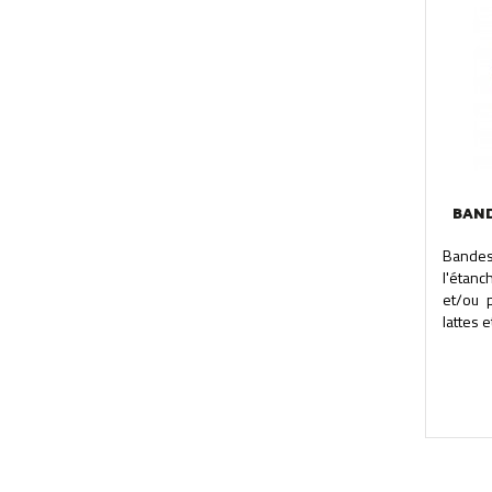
BAND
Bandes
l'étanc
et/ou 
lattes e