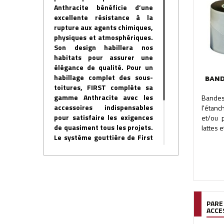
Anthracite bénéficie d’une
excellente résistance à la
rupture aux agents chimiques,
physiques et atmosphériques.
Son design habillera nos
habitats pour assurer une
élégance de qualité. Pour un
habillage complet des sous-
BAND
toitures, FIRST complète sa
gamme Anthracite avec les
Bandes
accessoires indispensables
l'étanc
pour satisfaire les exigences
et/ou 
de quasiment tous les projets.
lattes e
Le système gouttière de First
Plast est extrêmement simple
à installer. L’assemblage des
éléments peut se faire par
collage ou par système à joint.
PARE
ACCE