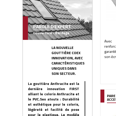
PAROLE D'EXPERT
Couverture - Bardage
Avec 
renfor
LA NOUVELLE
garanti
GOUTTIÈRE COEX
son écr
INNOVATION, AVEC
CARACTÉRISTIQUES
UNIQUES DANS
SON SECTEUR.
La gouttière Anthracite est la
dernière innovation FIRST
alliant le coloris Anthracite et
PARE
le PVC.Ses atouts : Durabilité
ACCE
et esthétique pour le coloris,
légèreté et facilité de pose
pour le plastique. Le modèle