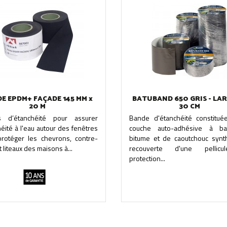
E EPDM+ FAÇADE 145 MM x
BATUBAND 650 GRIS - LA
20 M
30 CM
 d’étanchéité pour assurer
Bande d'étanchéité constitué
héité à l'eau autour des fenêtres
couche auto-adhésive à b
protéger les chevrons, contre-
bitume et de caoutchouc synth
t liteaux des maisons à...
recouverte d'une pellic
protection...