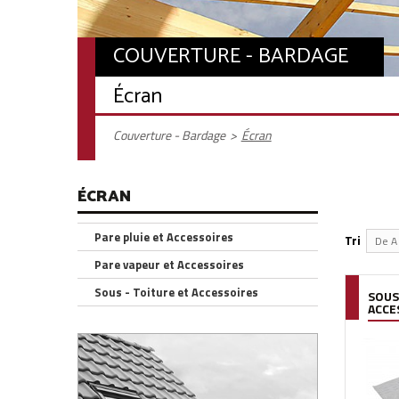
COUVERTURE - BARDAGE
Écran
Couverture - Bardage
>
Écran
ÉCRAN
Pare pluie et Accessoires
Tri
De A 
Pare vapeur et Accessoires
Sous - Toiture et Accessoires
SOUS
ACCE