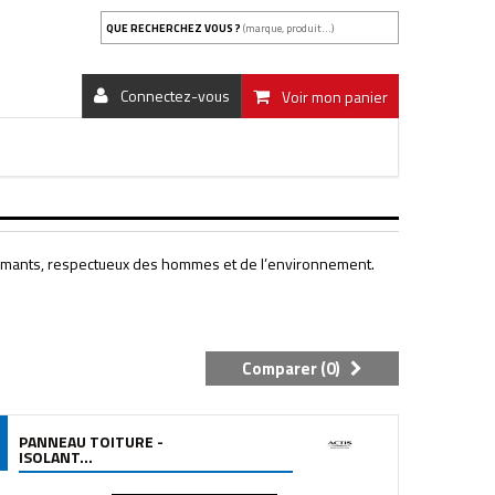
QUE RECHERCHEZ VOUS ?
(marque, produit...)
Connectez-vous
Voir mon panier
rformants, respectueux des hommes et de l’environnement.
Comparer (
0
)
PANNEAU TOITURE -
ISOLANT...