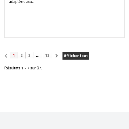
adaptées aux...
1
2
3
...
13
Afficher tout
Résultats 1 - 7 sur 87.